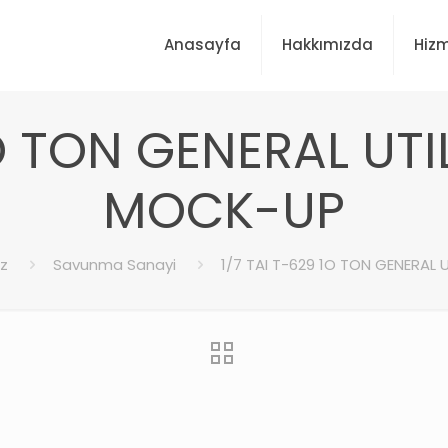
Anasayfa
Hakkımızda
Hizm
1O TON GENERAL UTI
MOCK-UP
z
Savunma Sanayi
1/7 TAI T-629 1O TON GENERAL