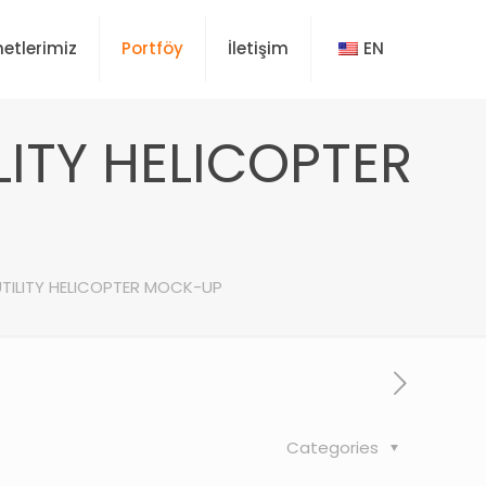
etlerimiz
Portföy
İletişim
EN
LITY HELICOPTER
 UTILITY HELICOPTER MOCK-UP
Categories