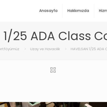
Anasayfa
Hakkımızda
Hizm
1/25 ADA Class Co
ortföyümüz
Uzay ve Havacılık
HAVELSAN 1/25 ADA C