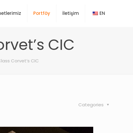
etlerimiz
Portföy
İletişim
EN
rvet’s CIC
lass Corvet’s CIC
Categories