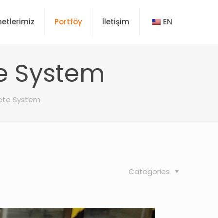
etlerimiz
Portföy
İletişim
EN
te System
rete System
Categories